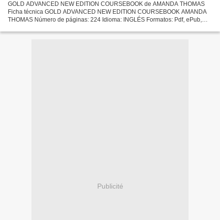
GOLD ADVANCED NEW EDITION COURSEBOOK de AMANDA THOMAS
Ficha técnica GOLD ADVANCED NEW EDITION COURSEBOOK AMANDA
THOMAS Número de páginas: 224 Idioma: INGLÉS Formatos: Pdf, ePub,
MOBI, FB2 ISBN: 9781292202198 Editorial: PEARSON Año de edición:
2018 Descargar...
Publicité