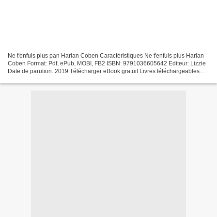
Ne t'enfuis plus pan Harlan Coben Caractéristiques Ne t'enfuis plus Harlan
Coben Format: Pdf, ePub, MOBI, FB2 ISBN: 9791036605642 Editeur: Lizzie
Date de parution: 2019 Télécharger eBook gratuit Livres téléchargeables
gratuitement pour ipod Ne t'enfuis...