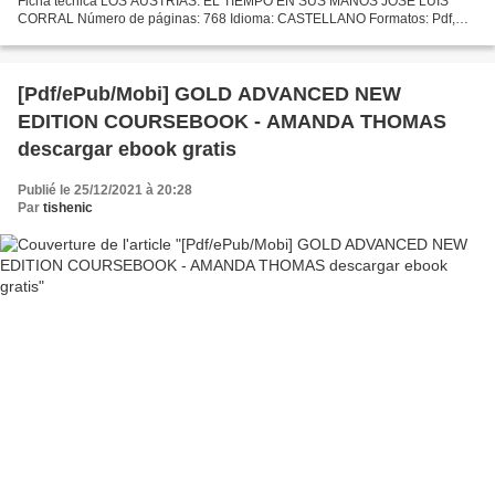
Ficha técnica LOS AUSTRIAS: EL TIEMPO EN SUS MANOS JOSE LUIS
CORRAL Número de páginas: 768 Idioma: CASTELLANO Formatos: Pdf,
ePub, MOBI, FB2 ISBN: 9788408177692 Editorial: PLANETA Año de
edición:...
[Pdf/ePub/Mobi] GOLD ADVANCED NEW
EDITION COURSEBOOK - AMANDA THOMAS
descargar ebook gratis
Publié le 25/12/2021 à 20:28
Par
tishenic