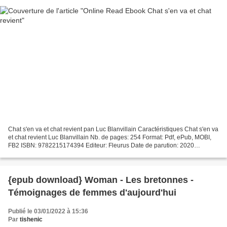
Chat s'en va et chat revient pan Luc Blanvillain Caractéristiques Chat s'en va
et chat revient Luc Blanvillain Nb. de pages: 254 Format: Pdf, ePub, MOBI,
FB2 ISBN: 9782215174394 Editeur: Fleurus Date de parution: 2020
Télécharger eBook gratuit Téléchargement...
{epub download} Woman - Les bretonnes -
Témoignages de femmes d'aujourd'hui
Publié le 03/01/2022 à 15:36
Par
tishenic