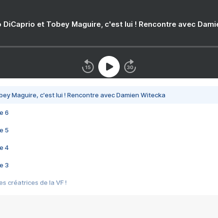
 DiCaprio et Tobey Maguire, c'est lui ! Rencontre avec Dam
bey Maguire, c'est lui ! Rencontre avec Damien Witecka
e 6
e 5
e 4
e 3
s créatrices de la VF !
e 2
e 1