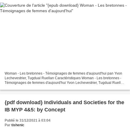
Woman - Les bretonnes - Témoignages de femmes d'aujourd'hui pan Yvon
Lechevestrier, Tugdual Ruellan Caractéristiques Woman - Les bretonnes -
Témoignages de femmes d'aujourd'hui Yvon Lechevestrier, Tugdual Ruellan
Nb. de pages: 208 Format: Pdf, ePub, MOBI,...
{pdf download} Individuals and Societies for the
IB MYP 4&5: by Concept
Publié le 31/12/2021 à 03:04
Par
tishenic