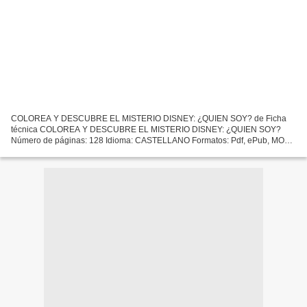
COLOREA Y DESCUBRE EL MISTERIO DISNEY: ¿QUIEN SOY? de Ficha
técnica COLOREA Y DESCUBRE EL MISTERIO DISNEY: ¿QUIEN SOY?
Número de páginas: 128 Idioma: CASTELLANO Formatos: Pdf, ePub, MOBI,
FB2 ISBN: 9788417240103 Editorial: HACHETTE HEROES Año de
edición:...