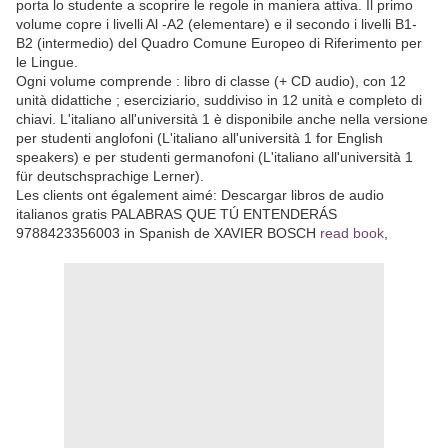
porta lo studente a scoprire le regole in maniera attiva. Il primo
volume copre i livelli Al -A2 (elementare) e il secondo i livelli B1-
B2 (intermedio) del Quadro Comune Europeo di Riferimento per
le Lingue.
Ogni volume comprende : libro di classe (+ CD audio), con 12
unità didattiche ; eserciziario, suddiviso in 12 unità e completo di
chiavi. L'italiano all'università 1 è disponibile anche nella versione
per studenti anglofoni (L'italiano all'università 1 for English
speakers) e per studenti germanofoni (L'italiano all'università 1
für deutschsprachige Lerner).
Les clients ont également aimé: Descargar libros de audio
italianos gratis PALABRAS QUE TÚ ENTENDERÁS
9788423356003 in Spanish de XAVIER BOSCH
read book
,