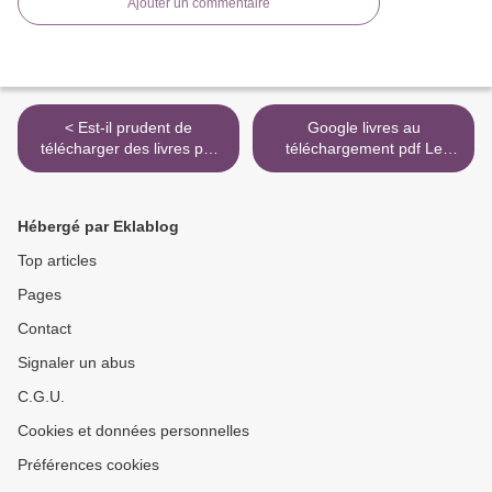
Ajouter un commentaire
< Est-il prudent de
Google livres au
télécharger des livres pdf
téléchargement pdf Le
Au coeur des émotions de
dernier secret du Vatican >
l'enfant - Comprendre son
langage, ses rires et ses
Hébergé par Eklablog
pleurs par Isabelle Filliozat
9782501135429
Top articles
Pages
Contact
Signaler un abus
C.G.U.
Cookies et données personnelles
Préférences cookies